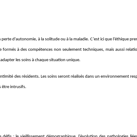
 perte d'autonomie, à la solitude ou à la maladie. C’est ici que l’éthique pr
re formés à des compétences non seulement techniques, mais aussi relatio
à adapter les soins à chaque situation unique.
l’intimité des résidents. Les soins seront réalisés dans un environnement re
être intrusifs.
 défis
: le vieillissement démographique, l’évolution des pathologies liées