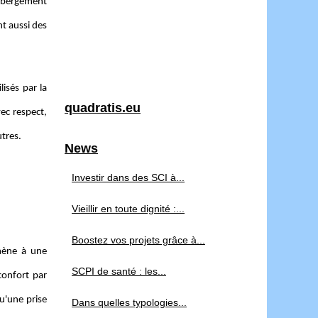
'hébergement
t aussi des
isés par la
quadratis.eu
ec respect,
tres.
News
Investir dans des SCI à...
Vieillir en toute dignité :...
Boostez vos projets grâce à...
mène à une
SCPI de santé : les...
confort par
u'une prise
Dans quelles typologies...