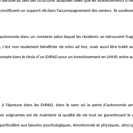
se déroule au sein des structures adaptées telles que les établissements d
onstituent un support clé dans l'accompagnement des seniors, ils soulèven
autonomie dans un contexte selon lequel les résidents se retrouvent fragil
, c’est non seulement bénéficier de soins ad hoc, mais aussi être traité av
 compte dans le choix d’un EHPAD pour un investissement en LMNP, entre au
e à l’épreuve dans les EHPAD, dans le sens où la perte d’autonomie a
es soignantes est de maintenir la qualité de vie tout en garantissant le 
particulière aux besoins psychologiques, émotionnels et physiques, ainsi q