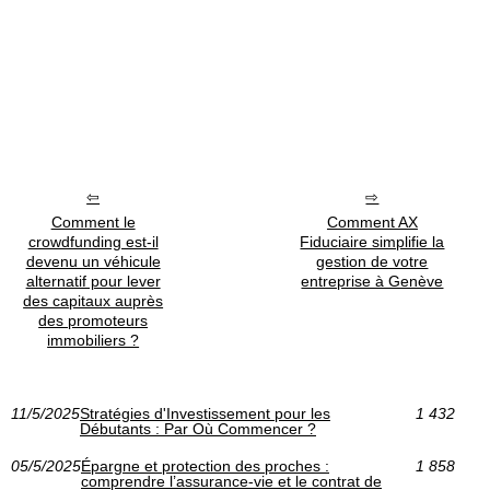
Comment le
Comment AX
crowdfunding est-il
Fiduciaire simplifie la
devenu un véhicule
gestion de votre
alternatif pour lever
entreprise à Genève
des capitaux auprès
des promoteurs
immobiliers ?
11/5/2025
Stratégies d'Investissement pour les
1 432
Débutants : Par Où Commencer ?
05/5/2025
Épargne et protection des proches :
1 858
comprendre l’assurance-vie et le contrat de