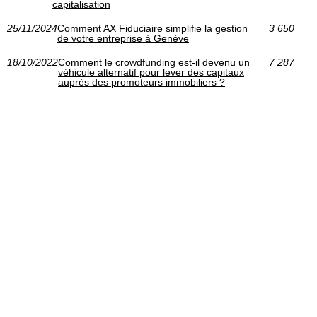
capitalisation
25/11/2024
Comment AX Fiduciaire simplifie la gestion
3 650
de votre entreprise à Genève
18/10/2022
Comment le crowdfunding est-il devenu un
7 287
véhicule alternatif pour lever des capitaux
auprès des promoteurs immobiliers ?