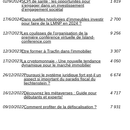
02/9/2024
SCPI de santé : les opportunités pour
1 819
s’engager dans un investissement
d’engagement sociétal
17/6/2024
Dans quelles typologies d’immeubles investir
2 700
pour faire de la LMNP en 2024 ?
12/7/2023
Les coulisses de l'organisation de la
9 256
première conférence virtuelle de Island-
conference.com
12/3/2023
Etre former à Tracfin dans l'immobilier
3 307
17/2/2023
La cryptomonnaie - Une nouvelle tendance
4 050
dynamique pour le marché immobilier
26/12/2022
Pourquoi le système juridique fort est-il un
6 674
aspect si important du paradis fiscal du
liechtenstein ?
16/12/2022
Découvrez les métaverses : Guide pour
4 717
débutants et experts!
09/10/2022
Comment profiter de la défiscalisation ?
7 931